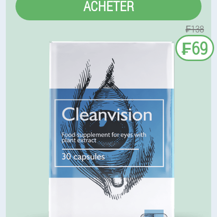
ACHETER
₣138
₣69