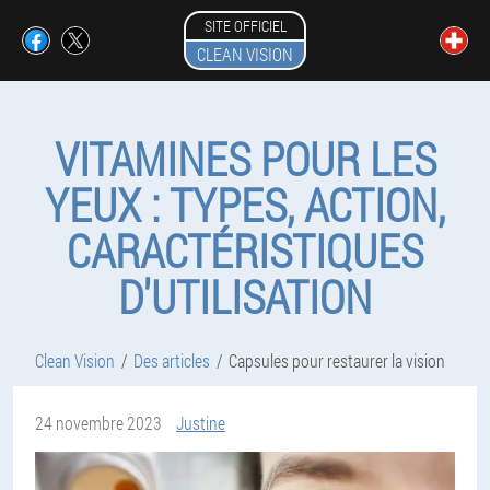
SITE OFFICIEL
CLEAN VISION
VITAMINES POUR LES
YEUX : TYPES, ACTION,
CARACTÉRISTIQUES
D'UTILISATION
Clean Vision
Des articles
Capsules pour restaurer la vision
24 novembre 2023
Justine